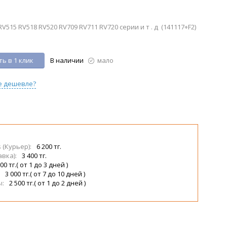
15 RV518 RV520 RV709 RV711 RV720 серии и т . д (141117+F2)
ь в 1 клик
В наличии
мало
е дешевле?
s (Курьер):
6 200 тг.
авка):
3 400 тг.
00 тг.( от 1 до 3 дней )
:
3 000 тг.( от 7 до 10 дней )
ы:
2 500 тг.( от 1 до 2 дней )