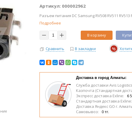
Артикул: 000002962
Разъем питания DC Samsung RV508 RV511 RV513 RV5
Подробнее
В корзину
Купит
%
Сравнить
В закладки
Хотит
Доставка в город Алматы:
Служба доставки Avis Logistic
Казпочта (Стандартная дост
Экспресс доставка Exline:
6 5
Стандартная доставка Exline
Доставка Яндекс GO г. Алмат
ение
Самовывоз:
0 тг.