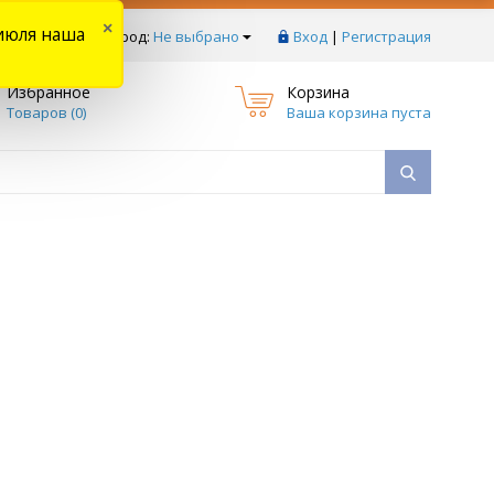
×
июля наша
тзывы
Ваш город:
Не выбрано
Вход
|
Регистрация
Избранное
Корзина
Товаров (
0
)
Ваша корзина пуста