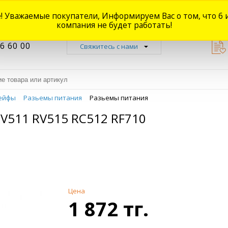
! Уважаемые покупатели, Информируем Вас о том, что 6 
Новости
Акции
Доставка
Оплата
Наши магазины
Форум
О
компания не будет работать!
6 60 00
Свяжитесь с нами
ейфы
Разьемы питания
Разьемы питания
511 RV515 RC512 RF710
Цена
1 872 тг.