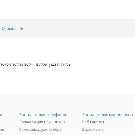
Отзывы (
0
)
V520 RV709 RV711 RV720 (141117+F2)
ов
Запчасти для телефонов и Airpods
Запчасти для моноблоков
Запчасти для наушников
Веб камеры
ов
Камера/модули камеры
Видеокарты