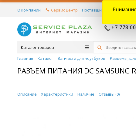
Внимание
О компании
Сервис центр
Поставщикам
Договора
+7 778 00
Каталог товаров
Главная
Каталог
Запчасти для ноутбуков
Разьемы, шл
РАЗЪЕМ ПИТАНИЯ DC SAMSUNG RV
Описание
Характеристики
Наличие
Отзывы (
0
)