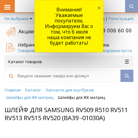
×
Внимание!
Уважаемые
Не выбрано
Вход
|
Регистрация
покупатели,
Информируем Вас о
+7 778 006 60 00
Акции
том, что 6 июля
наша компания не
будет работать!
Избранное
Корзина
Товаров (
0
)
Ваша корзина пуста
Каталог товаров
Главная
Каталог
Запчасти для ноутбуков
Шлейфы для ЖК матриц
Шлейфы для ЖК матриц
ШЛЕЙФ ДЛЯ SAMSUNG RV509 R510 RV511
RV513 RV515 RV520 (BA39 -01030A)