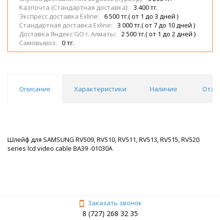
Казпочта (Стандартная доставка):
3 400 тг.
Экспресс доставка Exline:
6 500 тг.( от 1 до 3 дней )
Стандартная доставка Exline:
3 000 тг.( от 7 до 10 дней )
Доставка Яндекс GO г. Алматы:
2 500 тг.( от 1 до 2 дней )
Самовывоз:
0 тг.
Описание
Характеристики
Наличие
Отзы
Шлейф для SAMSUNG RV509, RV510, RV511, RV513, RV515, RV520
series lcd video cable BA39 -01030A
Заказать звонок
8 (727) 268 32 35