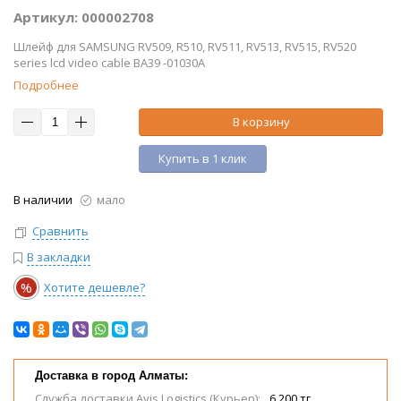
Артикул: 000002708
Шлейф для SAMSUNG RV509, R510, RV511, RV513, RV515, RV520
series lcd video cable BA39 -01030A
Подробнее
В корзину
Купить в 1 клик
В наличии
мало
Сравнить
В закладки
%
Хотите дешевле?
Доставка в город Алматы:
Служба доставки Avis Logistics (Курьер):
6 200 тг.