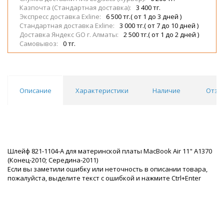
Казпочта (Стандартная доставка):
3 400 тг.
Экспресс доставка Exline:
6 500 тг.( от 1 до 3 дней )
Стандартная доставка Exline:
3 000 тг.( от 7 до 10 дней )
Доставка Яндекс GO г. Алматы:
2 500 тг.( от 1 до 2 дней )
Самовывоз:
0 тг.
Описание
Характеристики
Наличие
Отзы
Шлейф 821-1104-A для материнской платы MacBook Air 11" A1370
(Конец-2010; Середина-2011)
Если вы заметили ошибку или неточность в описании товара,
пожалуйста, выделите текст с ошибкой и нажмите Ctrl+Enter