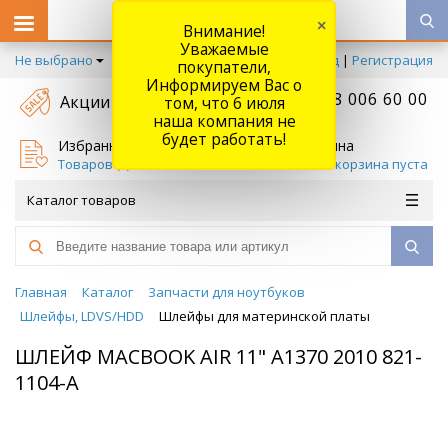
×
Внимание!
Уважаемые
Не выбрано
Вход
|
Регистрация
покупатели,
Информируем Вас о
+7 778 006 60 00
Акции
том, что 6 июля
наша компания не
будет работать!
Избранное
Корзина
Товаров (
0
)
Ваша корзина пуста
Каталог товаров
Главная
Каталог
Запчасти для ноутбуков
Шлейфы, LDVS/HDD
Шлейфы для материнской платы
ШЛЕЙФ MACBOOK AIR 11" A1370 2010 821-
1104-A