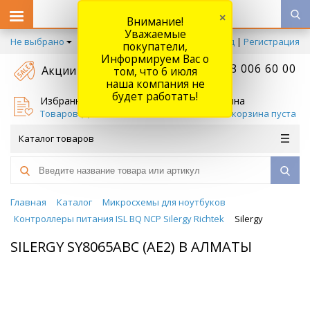
×
Внимание!
Уважаемые
Не выбрано
Вход
|
Регистрация
покупатели,
Информируем Вас о
+7 778 006 60 00
Акции
том, что 6 июля
наша компания не
будет работать!
Избранное
Корзина
Товаров (
0
)
Ваша корзина пуста
Каталог товаров
Главная
Каталог
Микросхемы для ноутбуков
Контроллеры питания ISL BQ NCP Silergy Richtek
Silergy
SILERGY SY8065ABC (AE2) В АЛМАТЫ