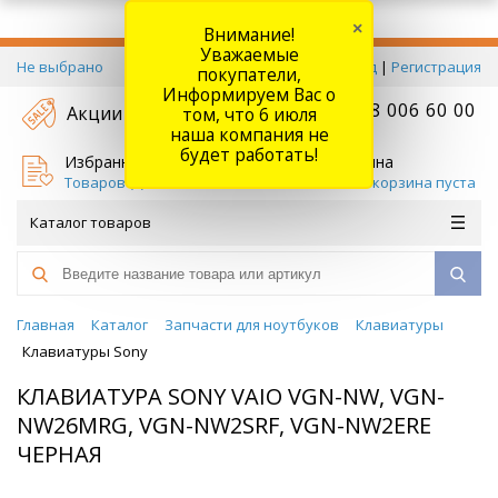
×
Внимание!
Уважаемые
Не выбрано
Вход
|
Регистрация
покупатели,
Информируем Вас о
+7 778 006 60 00
Акции
том, что 6 июля
наша компания не
будет работать!
Избранное
Корзина
Товаров (
0
)
Ваша корзина пуста
Каталог товаров
Главная
Каталог
Запчасти для ноутбуков
Клавиатуры
Клавиатуры Sony
КЛАВИАТУРА SONY VAIO VGN-NW, VGN-
NW26MRG, VGN-NW2SRF, VGN-NW2ERE
ЧЕРНАЯ