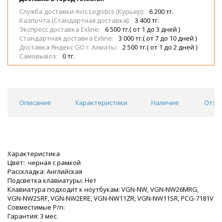
Служба доставки Avis Logistics (Курьер):
6 200 тг.
Казпочта (Стандартная доставка):
3 400 тг.
Экспресс доставка Exline:
6 500 тг.( от 1 до 3 дней )
Стандартная доставка Exline:
3 000 тг.( от 7 до 10 дней )
Доставка Яндекс GO г. Алматы:
2 500 тг.( от 1 до 2 дней )
Самовывоз:
0 тг.
Описание
Характеристики
Наличие
Отзы
Характеристика
Цвет: черная с рамкой
Расскладка: Английская
Подсветка клавиатуры: Нет
Клавиатура подходит к ноутбукам: VGN-NW, VGN-NW26MRG,
VGN-NW2SRF, VGN-NW2ERE, VGN-NW11ZR, VGN-NW11SR, PCG-7181V
Совместимые P/n:
Гарантия: 3 мес.