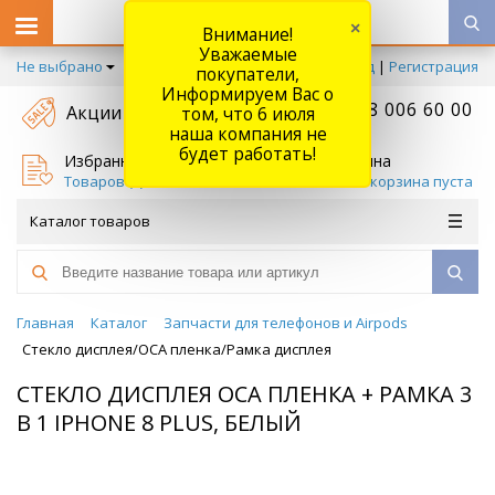
×
Внимание!
Уважаемые
Не выбрано
Вход
|
Регистрация
покупатели,
Информируем Вас о
+7 778 006 60 00
Акции
том, что 6 июля
наша компания не
будет работать!
Избранное
Корзина
Товаров (
0
)
Ваша корзина пуста
Каталог товаров
Главная
Каталог
Запчасти для телефонов и Airpods
Стекло дисплея/OCA пленка/Рамка дисплея
СТЕКЛО ДИСПЛЕЯ OCA ПЛЕНКА + РАМКА 3
В 1 IPHONE 8 PLUS, БЕЛЫЙ