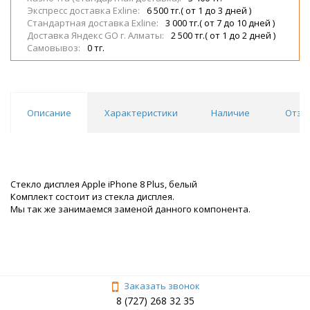
Экспресс доставка Exline:
6 500 тг.( от 1 до 3 дней )
Стандартная доставка Exline:
3 000 тг.( от 7 до 10 дней )
Доставка Яндекс GO г. Алматы:
2 500 тг.( от 1 до 2 дней )
Самовывоз:
0 тг.
Описание
Характеристики
Наличие
Отзы
Стекло дисплея Apple iPhone 8 Plus, белый
Комплект состоит из стекла дисплея.
Мы так же занимаемся заменой данного компонента.
Заказать звонок
8 (727) 268 32 35