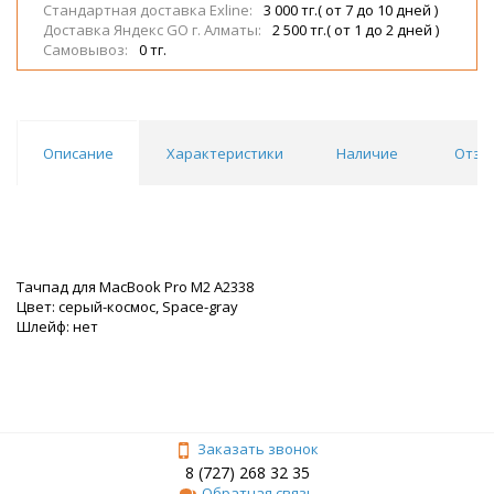
Стандартная доставка Exline:
3 000 тг.( от 7 до 10 дней )
Доставка Яндекс GO г. Алматы:
2 500 тг.( от 1 до 2 дней )
Самовывоз:
0 тг.
Описание
Характеристики
Наличие
Отзы
Тачпад для MacBook Pro M2 A2338
Цвет: серый-космос, Space-gray
Шлейф: нет
Заказать звонок
8 (727) 268 32 35
Обратная связь