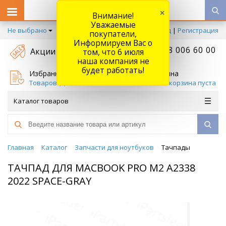
×
Внимание!
Уважаемые
Не выбрано
Вход
|
Регистрация
покупатели,
Информируем Вас о
+7 778 006 60 00
Акции
том, что 6 июля
наша компания не
будет работать!
Избранное
Корзина
Товаров (
0
)
Ваша корзина пуста
Каталог товаров
Главная
Каталог
Запчасти для ноутбуков
Тачпады
ТАЧПАД ДЛЯ MACBOOK PRO M2 A2338
2022 SPACE-GRAY