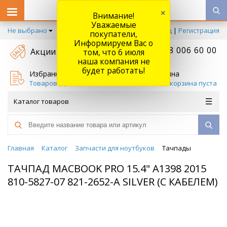
×
Внимание!
Уважаемые
Не выбрано
Вход
|
Регистрация
покупатели,
Информируем Вас о
+7 778 006 60 00
Акции
том, что 6 июля
наша компания не
будет работать!
Избранное
Корзина
Товаров (
0
)
Ваша корзина пуста
Каталог товаров
Главная
Каталог
Запчасти для ноутбуков
Тачпады
ТАЧПАД MACBOOK PRO 15.4" A1398 2015
810-5827-07 821-2652-A SILVER (С КАБЕЛЕМ)