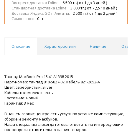
Экспресс доставка Exline:
6 500 тг.( от 1 до 3 дней )
Стандартная доставка Exline:
3 000 тг.( от 7 до 10 дней )
Доставка Яндекс GO г. Алматы:
2 500 тг.( от 1 до 2 дней )
Самовывоз:
0 тг.
Описание
Характеристики
Наличие
Отзы
Тачпад MacBook Pro 15.4" A1398 2015
Парт-номер: тачпад 810-5827-07, кабель 821-2652-A
Цвет: серебристый, Silver
Кабель: в комплекте есть
Состояние: новый
Гарантия: 3 мес.
В нашем сервис-центре есть услуги по устанке компектующих,
сборке и ремонту макбуков.
Наши специалисты всегда готовы ответить на интересующие
вас вопросы относительно наших товаров.