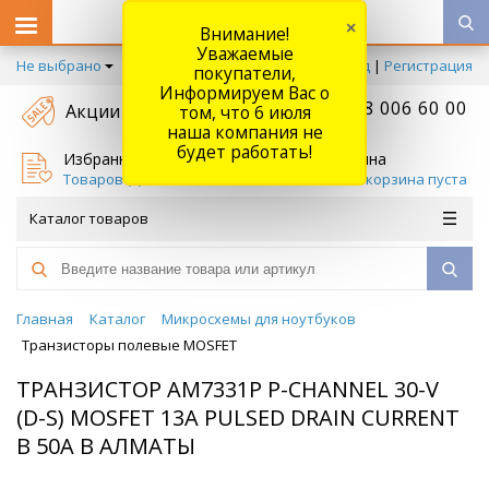
×
Внимание!
Уважаемые
Не выбрано
Вход
|
Регистрация
покупатели,
Информируем Вас о
+7 778 006 60 00
Акции
том, что 6 июля
наша компания не
будет работать!
Избранное
Корзина
Товаров (
0
)
Ваша корзина пуста
Каталог товаров
Главная
Каталог
Микросхемы для ноутбуков
Транзисторы полевые MOSFET
ТРАНЗИСТОР AM7331P P-CHANNEL 30-V
(D-S) MOSFET 13A PULSED DRAIN CURRENT
B 50A В АЛМАТЫ