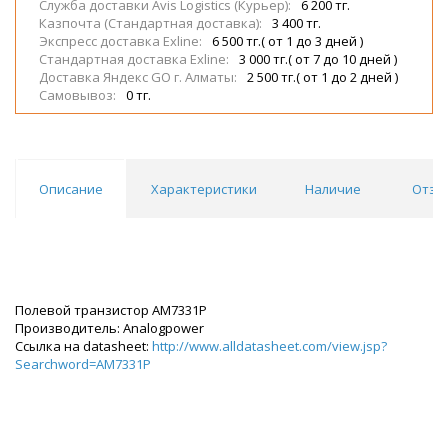
Служба доставки Avis Logistics (Курьер):
6 200 тг.
Казпочта (Стандартная доставка):
3 400 тг.
Экспресс доставка Exline:
6 500 тг.( от 1 до 3 дней )
Стандартная доставка Exline:
3 000 тг.( от 7 до 10 дней )
Доставка Яндекс GO г. Алматы:
2 500 тг.( от 1 до 2 дней )
Самовывоз:
0 тг.
Описание
Характеристики
Наличие
Отзы
Полевой транзистор AM7331P
Производитель: Analogpower
Ссылка на datasheet:
http://www.alldatasheet.com/view.jsp?
Searchword=AM7331P