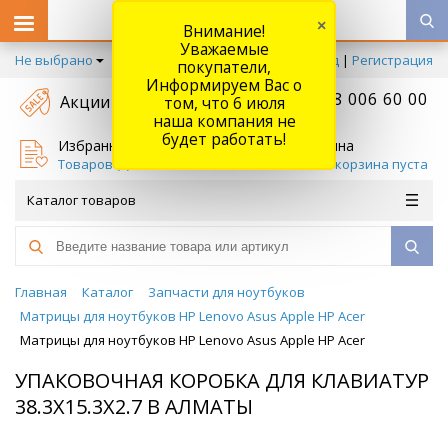
×
Внимание!
Уважаемые
Не выбрано
Вход
|
Регистрация
покупатели,
Информируем Вас о
+7 778 006 60 00
Акции
том, что 6 июля
наша компания не
будет работать!
Избранное
Корзина
Товаров (
0
)
Ваша корзина пуста
Каталог товаров
Главная
Каталог
Запчасти для ноутбуков
Матрицы для ноутбуков HP Lenovo Asus Apple HP Acer
Матрицы для ноутбуков HP Lenovo Asus Apple HP Acer
УПАКОВОЧНАЯ КОРОБКА ДЛЯ КЛАВИАТУР
38.3X15.3X2.7 В АЛМАТЫ