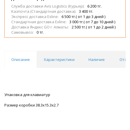
Служба доставки Avis Logistics (Курьер):
6 200 тг.
Казпочта (Стандартная доставка):
3 400 тг.
Экспресс доставка Exline:
6 500 тг.( от 1 до 3 дней )
Стандартная доставка Exline:
3 000 тг.( от 7 до 10 дней )
Доставка Яндекс GO г. Алматы:
2 500 тг.( от 1 до 2 дней )
Самовывоз:
0 тг.
Описание
Характеристики
Наличие
Отзы
Упаковка для клавиатур
Размер коробки 38.3x15.3x2.7