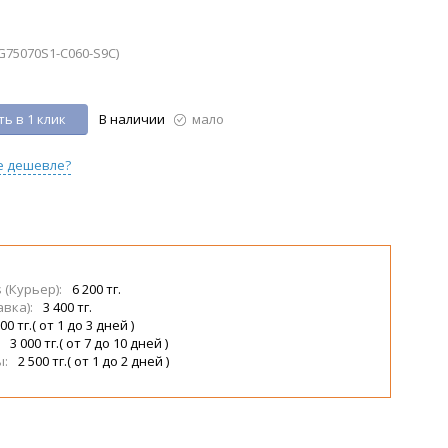
G75070S1-C060-S9C)
ь в 1 клик
В наличии
мало
е дешевле?
s (Курьер):
6 200 тг.
авка):
3 400 тг.
00 тг.( от 1 до 3 дней )
:
3 000 тг.( от 7 до 10 дней )
ы:
2 500 тг.( от 1 до 2 дней )