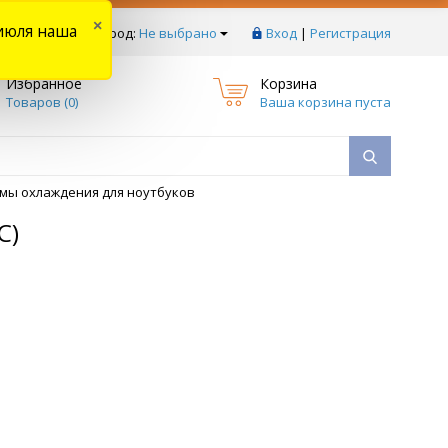
×
июля наша
тзывы
Ваш город:
Не выбрано
Вход
|
Регистрация
Избранное
Корзина
Товаров (
0
)
Ваша корзина пуста
мы охлаждения для ноутбуков
C)