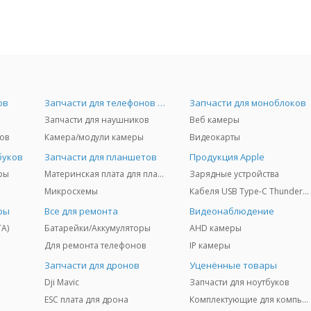
ов
Запчасти для телефонов и Airpods
Запчасти для моноблоков
Запчасти для наушников
Веб камеры
ов
Камера/модули камеры
Видеокарты
буков
Запчасти для планшетов
Продукция Apple
ры
Материнская плата для планшетов
Зарядные устройства
Микросхемы
Кабеля USB Type-C Thunderbolt 3/4/5
ры
Все для ремонта
Видеонаблюдение
TA)
Батарейки/Аккумуляторы
AHD камеры
Для ремонта телефонов
IP камеры
Запчасти для дронов
Уценённые товары
Dji Mavic
Запчасти для ноутбуков
ESC плата для дрона
Комплектующие для компьютеров