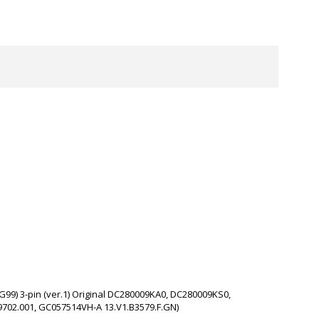
G99) 3-pin (ver.1) Original DC280009KA0, DC280009KS0,
702.001, GC057514VH-A 13.V1.B3579.F.GN)