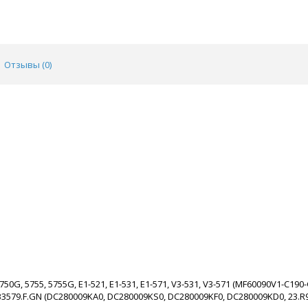
Отзывы (
0
)
0G, 5755, 5755G, E1-521, E1-531, E1-571, V3-531, V3-571 (MF60090V1-C190-
B3579.F.GN (DC280009KA0, DC280009KS0, DC280009KF0, DC280009KD0, 23.R9