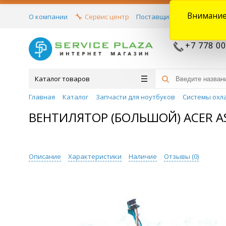
Внимание
О компании
Сервис центр
Поставщикам
Договора
+7 778 00
Каталог товаров
Главная
Каталог
Запчасти для ноутбуков
Системы охл
ВЕНТИЛЯТОР (БОЛЬШОЙ) ACER ASP
Описание
Характеристики
Наличие
Отзывы (
0
)