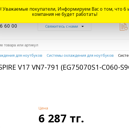
! Уважаемые покупатели, Информируем Вас о том, что 6 
Новости
Акции
Доставка
Оплата
Наши магазины
Форум
О
компания не будет работать!
6 60 00
Свяжитесь с нами
аждения для ноутбуков
Системы охлаждения для ноутбуков
Систе
IRE V17 VN7-791 (EG75070S1-C060-S9
Цена
6 287 тг.