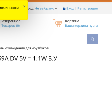
×
июля наша
тзывы
Ваш город:
Не выбрано
Вход
|
Регистрация
Избранное
Корзина
Товаров (
0
)
Ваша корзина пуста
мы охлаждения для ноутбуков
A DV 5V = 1.1W Б.У