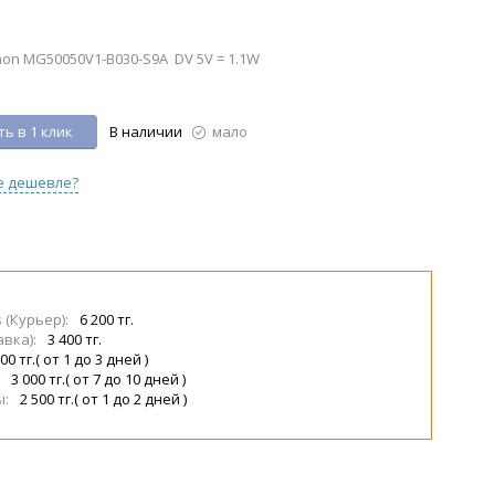
unon MG50050V1-B030-S9A DV 5V = 1.1W
ь в 1 клик
В наличии
мало
е дешевле?
s (Курьер):
6 200 тг.
авка):
3 400 тг.
00 тг.( от 1 до 3 дней )
:
3 000 тг.( от 7 до 10 дней )
ы:
2 500 тг.( от 1 до 2 дней )