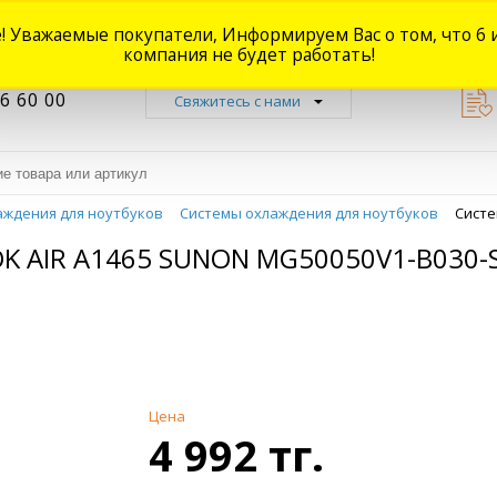
! Уважаемые покупатели, Информируем Вас о том, что 6 
Новости
Акции
Доставка
Оплата
Наши магазины
Форум
О
компания не будет работать!
6 60 00
Свяжитесь с нами
аждения для ноутбуков
Системы охлаждения для ноутбуков
Систе
AIR A1465 SUNON MG50050V1-B030-S9
Цена
4 992 тг.