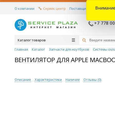
Внимание
О компании
Сервис центр
Поставщикам
Договора
+7 778 00
Каталог товаров
Главная
Каталог
Запчасти для ноутбуков
Системы охл
ВЕНТИЛЯТОР ДЛЯ APPLE MACBOOK 
Описание
Характеристики
Наличие
Отзывы (
0
)