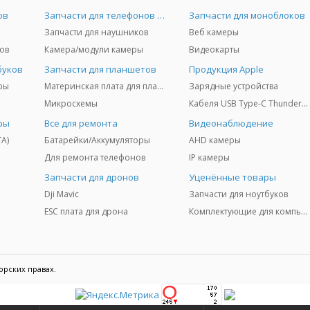
ов
Запчасти для телефонов и Airpods
Запчасти для моноблоков
Запчасти для наушников
Веб камеры
ов
Камера/модули камеры
Видеокарты
буков
Запчасти для планшетов
Продукция Apple
ры
Материнская плата для планшетов
Зарядные устройства
Микросхемы
Кабеля USB Type-C Thunderbolt 3/4/5
ры
Все для ремонта
Видеонаблюдение
TA)
Батарейки/Аккумуляторы
AHD камеры
Для ремонта телефонов
IP камеры
Запчасти для дронов
Уценённые товары
Dji Mavic
Запчасти для ноутбуков
ESC плата для дрона
Комплектующие для компьютеров
орских правах.