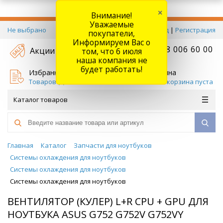
×
Внимание!
Уважаемые
Не выбрано
Вход
|
Регистрация
покупатели,
Информируем Вас о
+7 778 006 60 00
Акции
том, что 6 июля
наша компания не
будет работать!
Избранное
Корзина
Товаров (
0
)
Ваша корзина пуста
Каталог товаров
Главная
Каталог
Запчасти для ноутбуков
Системы охлаждения для ноутбуков
Системы охлаждения для ноутбуков
Системы охлаждения для ноутбуков
ВЕНТИЛЯТОР (КУЛЕР) L+R CPU + GPU ДЛЯ
НОУТБУКА ASUS G752 G752V G752VY