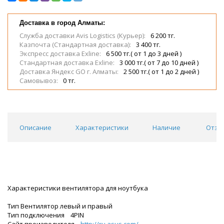
Доставка в город Алматы:
Служба доставки Avis Logistics (Курьер):
6 200 тг.
Казпочта (Стандартная доставка):
3 400 тг.
Экспресс доставка Exline:
6 500 тг.( от 1 до 3 дней )
Стандартная доставка Exline:
3 000 тг.( от 7 до 10 дней )
Доставка Яндекс GO г. Алматы:
2 500 тг.( от 1 до 2 дней )
Самовывоз:
0 тг.
Описание
Характеристики
Наличие
Отзы
Характеристики вентилятора для ноутбука
Тип Вентилятор левый и правый
Тип подключения 4PIN
Сайт производителя
http://ru.asus.com/