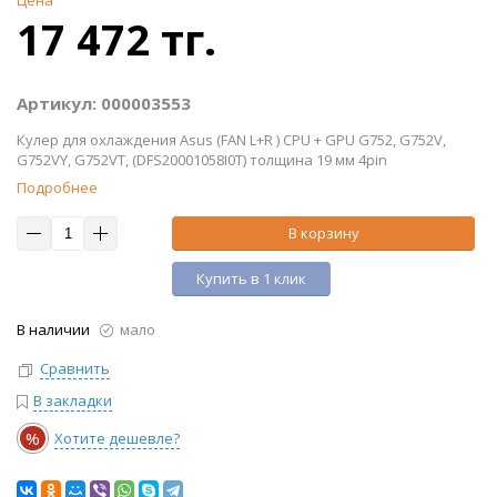
Цена
17 472 тг.
Артикул: 000003553
Кулер для охлаждения Asus (FAN L+R ) CPU + GPU G752, G752V,
G752VY, G752VT, (DFS20001058I0T) толщина 19 мм 4pin
Подробнее
В корзину
Купить в 1 клик
В наличии
мало
Сравнить
В закладки
%
Хотите дешевле?