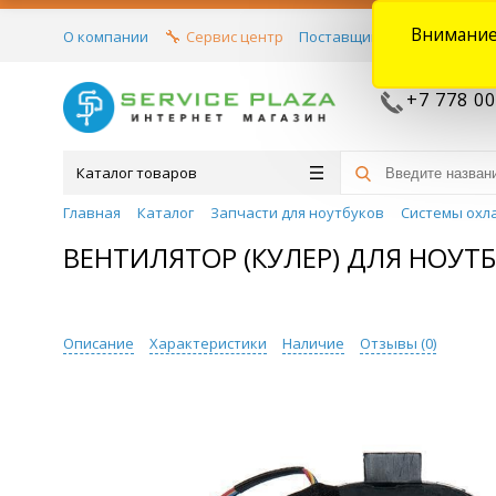
Внимание
О компании
Сервис центр
Поставщикам
Договора
+7 778 00
Каталог товаров
Главная
Каталог
Запчасти для ноутбуков
Системы охл
ВЕНТИЛЯТОР (КУЛЕР) ДЛЯ НОУТБУ
Описание
Характеристики
Наличие
Отзывы (
0
)