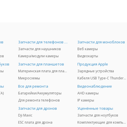
ов
Запчасти для телефонов и Airpods
Запчасти для моноблоков
Запчасти для наушников
Веб камеры
ов
Камера/модули камеры
Видеокарты
буков
Запчасти для планшетов
Продукция Apple
ры
Материнская плата для планшетов
Зарядные устройства
Микросхемы
Кабеля USB Type-C Thunderbolt 3/4/5
ры
Все для ремонта
Видеонаблюдение
TA)
Батарейки/Аккумуляторы
AHD камеры
Для ремонта телефонов
IP камеры
Запчасти для дронов
Уценённые товары
Dji Mavic
Запчасти для ноутбуков
ESC плата для дрона
Комплектующие для компьютеров