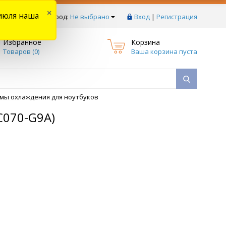
×
июля наша
тзывы
Ваш город:
Не выбрано
Вход
|
Регистрация
Избранное
Корзина
Товаров (
0
)
Ваша корзина пуста
мы охлаждения для ноутбуков
C070-G9A)