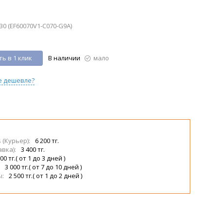
230 (EF60070V1-C070-G9A)
ь в 1 клик
В наличии
мало
е дешевле?
s (Курьер):
6 200 тг.
авка):
3 400 тг.
00 тг.( от 1 до 3 дней )
:
3 000 тг.( от 7 до 10 дней )
ы:
2 500 тг.( от 1 до 2 дней )