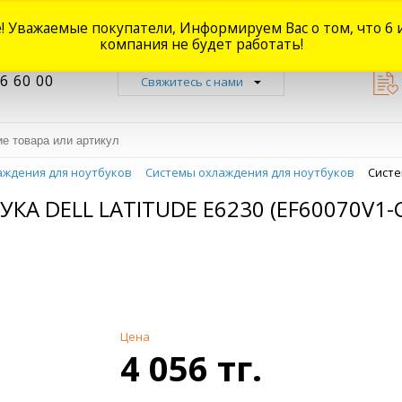
! Уважаемые покупатели, Информируем Вас о том, что 6 
Новости
Акции
Доставка
Оплата
Наши магазины
Форум
О
компания не будет работать!
6 60 00
Свяжитесь с нами
аждения для ноутбуков
Системы охлаждения для ноутбуков
Систе
КА DELL LATITUDE E6230 (EF60070V1-
Цена
4 056 тг.