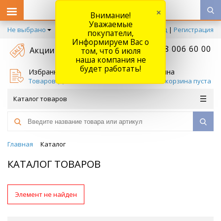
×
Внимание!
Уважаемые
Не выбрано
Вход
|
Регистрация
покупатели,
Информируем Вас о
+7 778 006 60 00
Акции
том, что 6 июля
наша компания не
будет работать!
Избранное
Корзина
Товаров (
0
)
Ваша корзина пуста
Каталог товаров
Главная
Каталог
КАТАЛОГ ТОВАРОВ
Элемент не найден