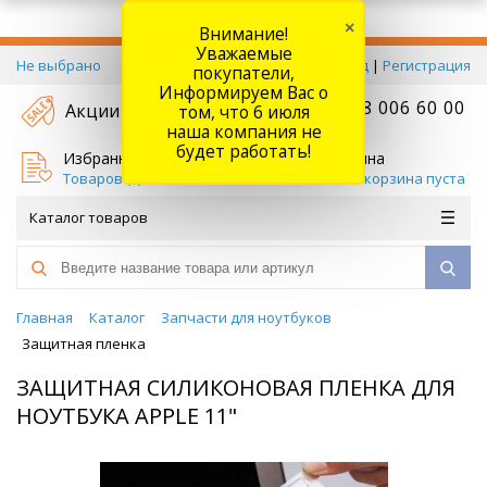
×
Внимание!
Уважаемые
Не выбрано
Вход
|
Регистрация
покупатели,
Информируем Вас о
+7 778 006 60 00
Акции
том, что 6 июля
наша компания не
будет работать!
Избранное
Корзина
Товаров (
0
)
Ваша корзина пуста
Каталог товаров
Главная
Каталог
Запчасти для ноутбуков
Защитная пленка
ЗАЩИТНАЯ СИЛИКОНОВАЯ ПЛЕНКА ДЛЯ
НОУТБУКА APPLE 11"