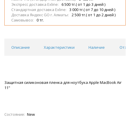
Экспресс доставка Exline:
6 500 тг.( от 1 до 3 дней )
Стандартная доставка Exline:
3 000 тг.( от 7 до 10 дней )
Доставка Яндекс GO г. Алматы:
2 500 тг.( от 1 до 2 дней )
Самовывоз:
0 тг.
Описание
Характеристики
Наличие
Отзы
Защитная силиконовая пленка для ноутбука Apple MacBook Air
11"
Состояние:
New