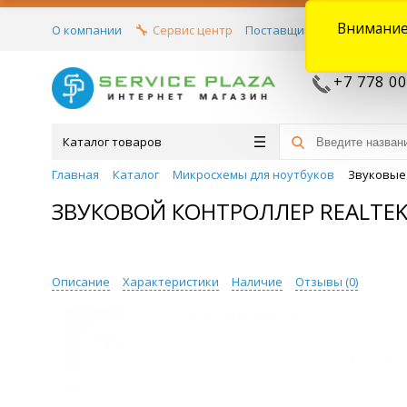
Внимание
О компании
Сервис центр
Поставщикам
Договора
+7 778 00
Каталог товаров
Главная
Каталог
Микросхемы для ноутбуков
Звуковые
ЗВУКОВОЙ КОНТРОЛЛЕР REALTEK
Описание
Характеристики
Наличие
Отзывы (
0
)