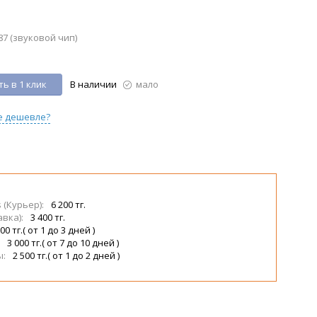
7 (звуковой чип)
ь в 1 клик
В наличии
мало
е дешевле?
s (Курьер):
6 200 тг.
авка):
3 400 тг.
00 тг.( от 1 до 3 дней )
:
3 000 тг.( от 7 до 10 дней )
ы:
2 500 тг.( от 1 до 2 дней )