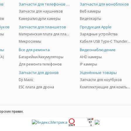
ов
Запчасти для телефонов и Airpods
Запчасти для моноблоков
Запчасти для наушников
Веб камеры
ов
Камера/модули камеры
Видеокарты
буков
Запчасти для планшетов
Продукция Apple
ры
Материнская плата для планшетов
Зарядные устройства
Микросхемы
Кабеля USB Type-C Thunderbolt 3/4/5
ры
Все для ремонта
Видеонаблюдение
TA)
Батарейки/Аккумуляторы
AHD камеры
Для ремонта телефонов
IP камеры
Запчасти для дронов
Уценённые товары
Dji Mavic
Запчасти для ноутбуков
ESC плата для дрона
Комплектующие для компьютеров
орских правах.