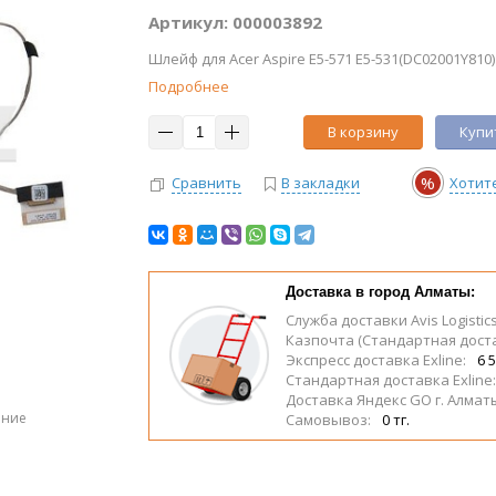
Артикул: 000003892
Шлейф для Acer Aspire E5-571 E5-531(DC02001Y810)
Подробнее
В корзину
Купит
%
Сравнить
В закладки
Хотит
Доставка в город Алматы:
Служба доставки Avis Logistic
Казпочта (Стандартная дост
Экспресс доставка Exline:
6 5
Стандартная доставка Exline
Доставка Яндекс GO г. Алмат
ение
Самовывоз:
0 тг.