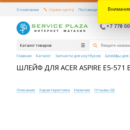
Внимание
О компании
Сервис центр
Поставщикам
Договора
+7 778 00
Каталог товаров
Главная
Каталог
Запчасти для ноутбуков
Шлейфы для 
ШЛЕЙФ ДЛЯ ACER ASPIRE E5-571 
Описание
Характеристики
Наличие
Отзывы (
0
)