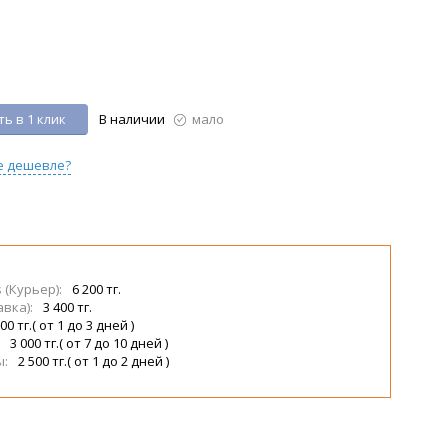
ь в 1 клик
В наличии
мало
е дешевле?
s (Курьер):
6 200 тг.
авка):
3 400 тг.
00 тг.( от 1 до 3 дней )
:
3 000 тг.( от 7 до 10 дней )
ы:
2 500 тг.( от 1 до 2 дней )