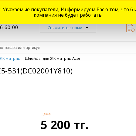
! Уважаемые покупатели, Информируем Вас о том, что 6 
Новости
Акции
Доставка
Оплата
Наши магазины
Форум
О
компания не будет работать!
6 60 00
Свяжитесь с нами
ЖК матриц
Шлейфы для ЖК матриц Acer
E5-531(DC02001Y810)
Цена
5 200 тг.