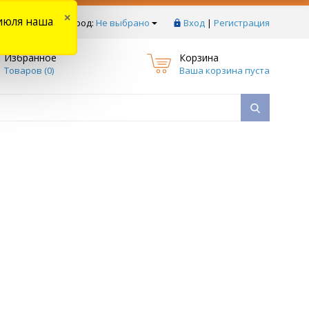
×
июля наша
тзывы
Ваш город:
Не выбрано
Вход
|
Регистрация
Избранное
Корзина
Товаров (
0
)
Ваша корзина пуста