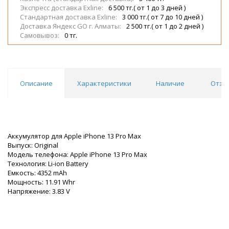
Экспресс доставка Exline:
6 500 тг.( от 1 до 3 дней )
Стандартная доставка Exline:
3 000 тг.( от 7 до 10 дней )
Доставка Яндекс GO г. Алматы:
2 500 тг.( от 1 до 2 дней )
Самовывоз:
0 тг.
Описание
Характеристики
Наличие
Отзы
Аккумулятор для Apple iPhone 13 Pro Max
Выпуск: Original
Модель телефона: Apple iPhone 13 Pro Max
Технология: Li-ion Battery
Емкость: 4352 mAh
Мощность: 11.91 Whr
Напряжение: 3.83 V