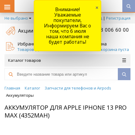
×
Внимание!
Уважаемые
Не выбрано
Вход
|
Регистрация
покупатели,
Информируем Вас о
+7 778 006 60 00
Акции
том, что 6 июля
наша компания не
будет работать!
Избранное
Корзина
Товаров (
0
)
Ваша корзина пуста
Каталог товаров
Главная
Каталог
Запчасти для телефонов и Airpods
Аккумуляторы
АККУМУЛЯТОР ДЛЯ APPLE IPHONE 13 PRO
MAX (4352MAH)