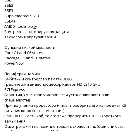
SSE2
SSE3
Supplemental SSE3
SSE4a
AMD64 technology
Внутренняя антивирусная защита
Технология виртуализации
Функции низкой мощности
Core C1 and C6 states
Package C1 and C6 states
PowerNow!
Периферия на чипе
64-битный контроллер памяти DDR3
Графический видеопроцессор Radeon HD 6310 GPU
PCI Express
Гарантия 3 мес. (при условии если устанавливают наши
специалисты)
При получении процессора (чипа), проверить его на предмет КЗ
питания (короткого замыкания)
Если на CPU есть хаб, то его тоже проверить на КЗ (короткого
замыкания)
Осмотреть чип на наличие трещин, сколов и т.д. (если они есть,