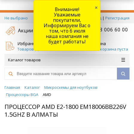
×
Внимание!
Уважаемые
Не выбрано
Вход
|
Регистрация
покупатели,
Информируем Вас о
+7 778 006 60 00
Акции
том, что 6 июля
наша компания не
будет работать!
Избранное
Корзина
Товаров (
0
)
Ваша корзина пуста
Каталог товаров
Главная
Каталог
Микросхемы для ноутбуков
Процессоры BGA
AMD
ПРОЦЕССОР AMD E2-1800 EM18006BB226V
1.5GHZ В АЛМАТЫ