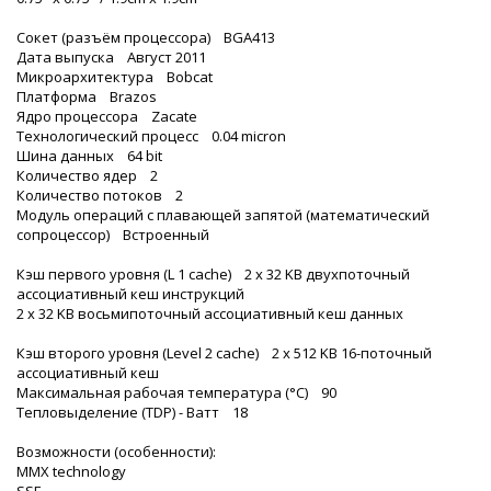
Сокет (разъём процессора) BGA413
Дата выпуска Август 2011
Микроархитектура Bobcat
Платформа Brazos
Ядро процессора Zacate
Технологический процесс 0.04 micron
Шина данных 64 bit
Количество ядер 2
Количество потоков 2
Модуль операций с плавающей запятой (математический
сопроцессор) Встроенный
Кэш первого уровня (L 1 cache) 2 x 32 KB двухпоточный
ассоциативный кеш инструкций
2 x 32 KB восьмипоточный ассоциативный кеш данных
Кэш второго уровня (Level 2 cache) 2 x 512 KB 16-поточный
ассоциативный кеш
Максимальная рабочая температура (°C) 90
Тепловыделение (TDP) - Ватт 18
Возможности (особенности):
MMX technology
SSE