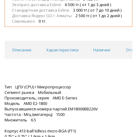
Экспресс доставка Exline:
6 500 тг.( от 1 до 3 дней )
Стандартная доставка Exline:
3 000 тг.( от 7 до 10 дней )
Доставка Яндекс GO г. Алматы:
2 500 тг.( от 1 до 2 дней )
Самовывоз:
0 тг.
Описание
Характеристики
Наличие
Отзы
Тип ЦПУ (CPU) / Микропроцессор
Сегмент рынка Мобильный
Производитель, серия AMD E-Series
Модель AMD E2-1800
Выпускавшиеся номера партий EM18006BB226V
Частота - Мгц (мегагерц) 1500
Множитель 6.5
Корпус 413-ball lidless micro-BGA (FT1)
0.75" x 0.75" / 1.9cm x 1.9cm