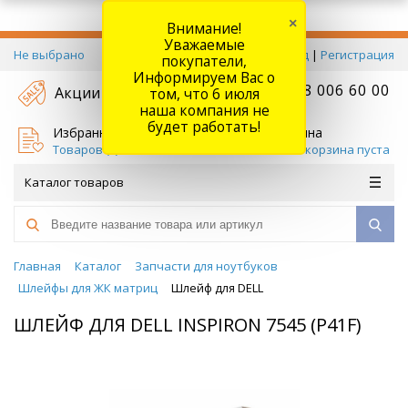
×
Внимание!
Уважаемые
Не выбрано
Вход
|
Регистрация
покупатели,
Информируем Вас о
+7 778 006 60 00
Акции
том, что 6 июля
наша компания не
будет работать!
Избранное
Корзина
Товаров (
0
)
Ваша корзина пуста
Каталог товаров
Главная
Каталог
Запчасти для ноутбуков
Шлейфы для ЖК матриц
Шлейф для DELL
ШЛЕЙФ ДЛЯ DELL INSPIRON 7545 (P41F)