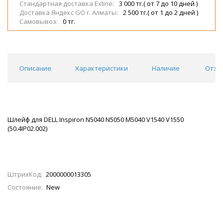
Стандартная доставка Exline:
3 000 тг.( от 7 до 10 дней )
Доставка Яндекс GO г. Алматы:
2 500 тг.( от 1 до 2 дней )
Самовывоз:
0 тг.
Описание
Характеристики
Наличие
Отзы
Шлейф для DELL Inspiron N5040 N5050 M5040 V1540 V1550
(50.4IP02.002)
ШтрихКод:
2000000013305
Состояние:
New