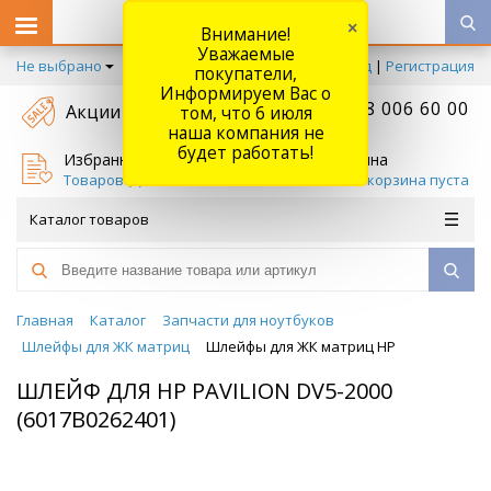
×
Внимание!
Уважаемые
Не выбрано
Вход
|
Регистрация
покупатели,
Информируем Вас о
+7 778 006 60 00
Акции
том, что 6 июля
наша компания не
будет работать!
Избранное
Корзина
Товаров (
0
)
Ваша корзина пуста
Каталог товаров
Главная
Каталог
Запчасти для ноутбуков
Шлейфы для ЖК матриц
Шлейфы для ЖК матриц HP
ШЛЕЙФ ДЛЯ HP PAVILION DV5-2000
(6017B0262401)