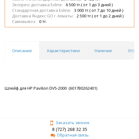
Экспресс доставка Exline:
6 500 тг.( от 1 до 3 дней )
Стандартная доставка Exline:
3 000 тг.( от 7 до 10 дней )
Доставка Яндекс GO г. Алматы:
2 500 тг.( от 1 до 2 дней )
Самовывоз:
0 тг.
Описание
Характеристики
Наличие
Отзы
Шлейф для HP Pavilion DV5-2000 (6017B0262401)
Заказать звонок
8 (727) 268 32 35
Обратная связь