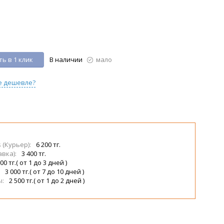
ь в 1 клик
В наличии
мало
е дешевле?
s (Курьер):
6 200 тг.
авка):
3 400 тг.
00 тг.( от 1 до 3 дней )
:
3 000 тг.( от 7 до 10 дней )
ы:
2 500 тг.( от 1 до 2 дней )