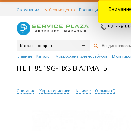
Внимание
О компании
Сервис центр
Поставщикам
Договора
+7 778 00
Каталог товаров
Главная
Каталог
Микросхемы для ноутбуков
Мультико
ITE IT8519G-HXS В АЛМАТЫ
Описание
Характеристики
Наличие
Отзывы (
0
)