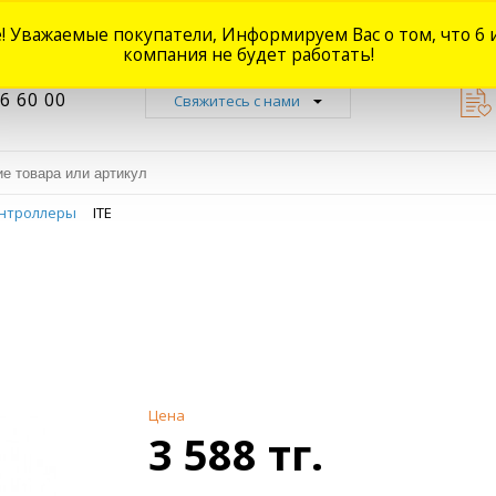
! Уважаемые покупатели, Информируем Вас о том, что 6 
Новости
Акции
Доставка
Оплата
Наши магазины
Форум
О
компания не будет работать!
6 60 00
Свяжитесь с нами
нтроллеры
ITE
Цена
3 588 тг.