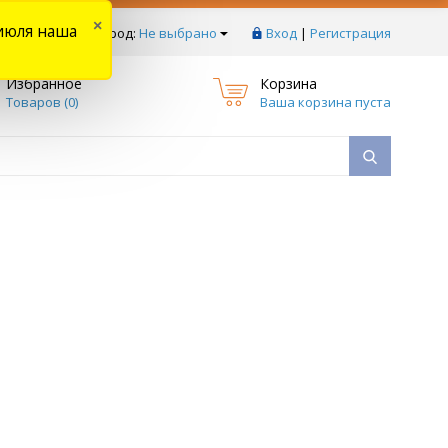
×
июля наша
тзывы
Ваш город:
Не выбрано
Вход
|
Регистрация
Избранное
Корзина
Товаров (
0
)
Ваша корзина пуста