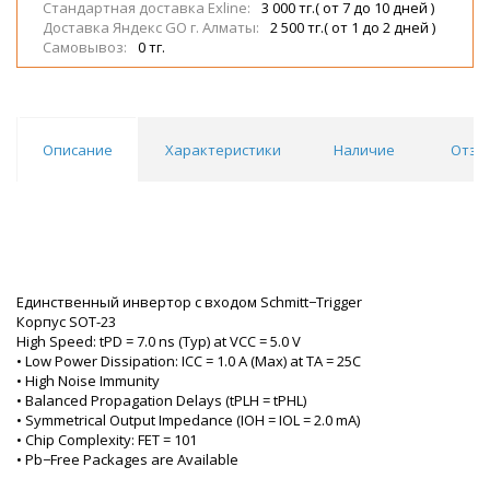
Стандартная доставка Exline:
3 000 тг.( от 7 до 10 дней )
Доставка Яндекс GO г. Алматы:
2 500 тг.( от 1 до 2 дней )
Самовывоз:
0 тг.
Описание
Характеристики
Наличие
Отзы
Единственный инвертор с входом Schmitt−Trigger
Корпус SOT-23
High Speed: tPD = 7.0 ns (Typ) at VCC = 5.0 V
• Low Power Dissipation: ICC = 1.0 A (Max) at TA = 25C
• High Noise Immunity
• Balanced Propagation Delays (tPLH = tPHL)
• Symmetrical Output Impedance (IOH = IOL = 2.0 mA)
• Chip Complexity: FET = 101
• Pb−Free Packages are Available