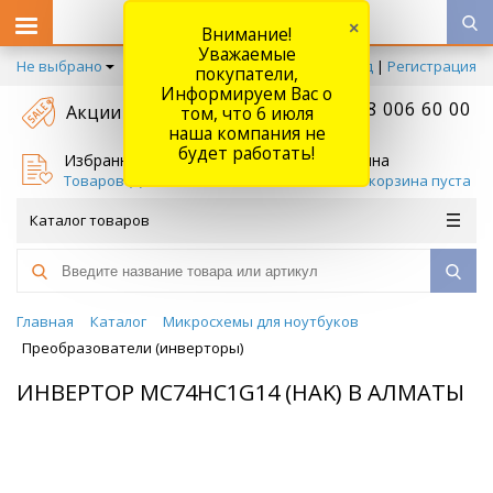
×
Внимание!
Уважаемые
Не выбрано
Вход
|
Регистрация
покупатели,
Информируем Вас о
+7 778 006 60 00
Акции
том, что 6 июля
наша компания не
будет работать!
Избранное
Корзина
Товаров (
0
)
Ваша корзина пуста
Каталог товаров
Главная
Каталог
Микросхемы для ноутбуков
Преобразователи (инверторы)
ИНВЕРТОР MC74HC1G14 (HAK) В АЛМАТЫ