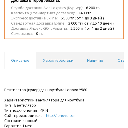
Доставка в город Алматы:
Служба доставки Avis Logistics (Курьер):
6 200 тг.
Казпочта (Стандартная доставка):
3 400 тг.
Экспресс доставка Exline:
6 500 тг.( от 1 до 3 дней )
Стандартная доставка Exline:
3 000 тг.( от 7 до 10 дней )
Доставка Яндекс GO г. Алматы:
2 500 тг.( от 1 до 2 дней )
Самовывоз:
0 тг.
Описание
Характеристики
Наличие
Отзы
Вентилятор (кулер) для ноутбука Lenovo Y580
Характеристики вентилятора для ноутбука
Тип Вентилятор
Тип подключения 4PIN
Сайт производителя
http://lenovo.com
Состояние: новый
Гарантия 1 мес