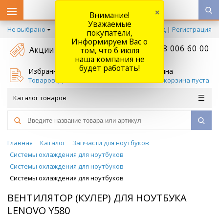
×
Внимание!
Уважаемые
Не выбрано
Вход
|
Регистрация
покупатели,
Информируем Вас о
+7 778 006 60 00
Акции
том, что 6 июля
наша компания не
будет работать!
Избранное
Корзина
Товаров (
0
)
Ваша корзина пуста
Каталог товаров
Главная
Каталог
Запчасти для ноутбуков
Системы охлаждения для ноутбуков
Системы охлаждения для ноутбуков
Системы охлаждения для ноутбуков
ВЕНТИЛЯТОР (КУЛЕР) ДЛЯ НОУТБУКА
LENOVO Y580